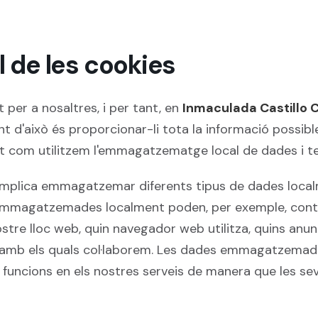
 de les cookies
 per a nosaltres, i per tant, en
Inmaculada Castillo 
t d'això és proporcionar-li tota la informació possibl
tot com utilitzem l'emmagatzematge local de dades i te
plica emmagatzemar diferents tipus de dades localme
mmagatzemades localment poden, per exemple, contenir
re lloc web, quin navegador web utilitza, quins anunc
amb els quals col·laborem. Les dades emmagatzemade
es funcions en els nostres serveis de manera que les s