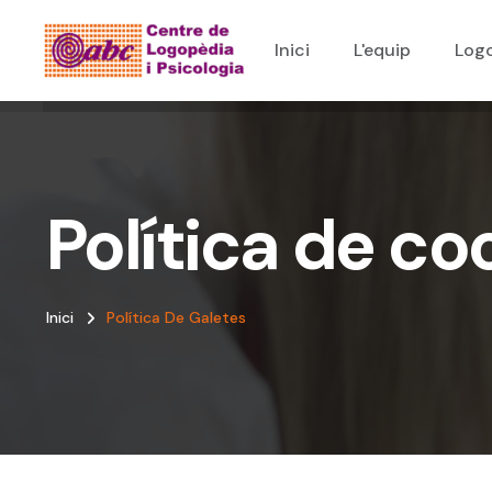
Inici
L'equip
Log
Política de co
Inici
Política De Galetes