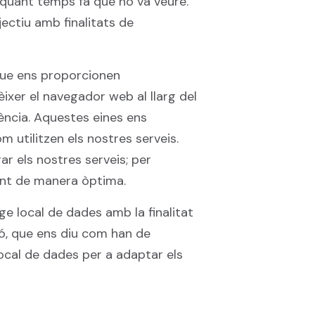
i quant temps fa que ho va veure.
ectiu amb finalitats de
que ens proporcionen
èixer el navegador web al llarg del
qüència. Aquestes eines ens
m utilitzen els nostres serveis.
rar els nostres serveis; per
nant de manera òptima.
e local de dades amb la finalitat
ió, que ens diu com han de
ocal de dades per a adaptar els