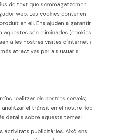
rxius de text que s'emmagatzemen
vegador web. Les cookies contenen
roduït en ell. Ens ajuden a garantir
eb aquestes són eliminades (cookies
en a les nostres visites d'internet i
més atractives per als usuaris
'ns realitzar els nostres serveis;
nalitzar el trànsit en el nostre lloc
 més detalls sobre aquests temes:
activitats publicitàries. Això ens