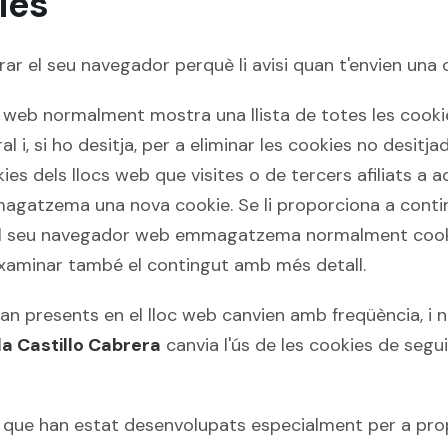
ies
rar el seu navegador perquè li avisi quan t'envien una 
or web normalment mostra una llista de totes les co
al i, si ho desitja, per a eliminar les cookies no desit
 dels llocs web que visites o de tercers afiliats a a
magatzema una nova cookie. Se li proporciona a conti
 El seu navegador web emmagatzema normalment cookie
examinar també el contingut amb més detall.
an presents en el lloc web canvien amb freqüència, i n
a Castillo Cabrera
canvia l'ús de les cookies de segui
is que han estat desenvolupats especialment per a prop