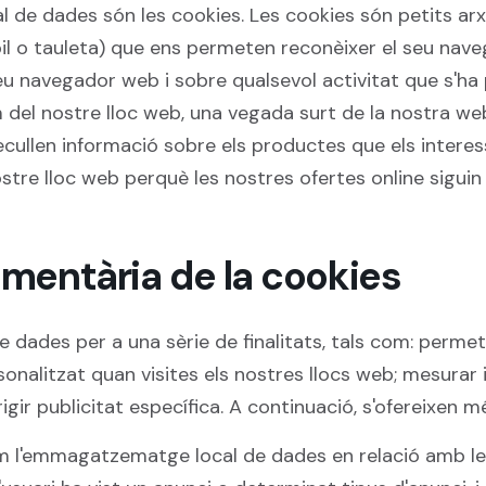
de dades són les cookies. Les cookies són petits a
òbil o tauleta) que ens permeten reconèixer el seu na
u navegador web i sobre qualsevol activitat que s'ha p
m del nostre lloc web, una vegada surt de la nostra w
ecullen informació sobre els productes que els interess
tre lloc web perquè les nostres ofertes online siguin 
mentària de la cookies
dades per a una sèrie de finalitats, tals com: permetre
nalitzat quan visites els nostres llocs web; mesurar i a
dirigir publicitat específica. A continuació, s'ofereixen
m l'emmagatzematge local de dades en relació amb les 