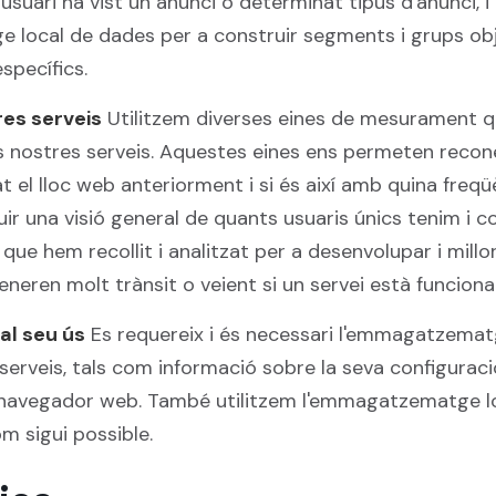
'usuari ha vist un anunci o determinat tipus d'anunci, 
local de dades per a construir segments i grups obj
specífics.
tres serveis
Utilitzem diverses eines de mesurament 
als nostres serveis. Aquestes eines ens permeten recon
itat el lloc web anteriorment i si és així amb quina fre
uir una visió general de quants usuaris únics tenim i co
 que hem recollit i analitzat per a desenvolupar i millo
eneren molt trànsit o veient si un servei està funcio
 al seu ús
Es requereix i és necessari l'emmagatzematg
s serveis, tals com informació sobre la seva configurac
u navegador web. També utilitzem l'emmagatzematge l
m sigui possible.