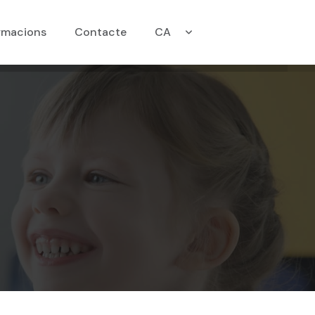
ormacions
Contacte
CA