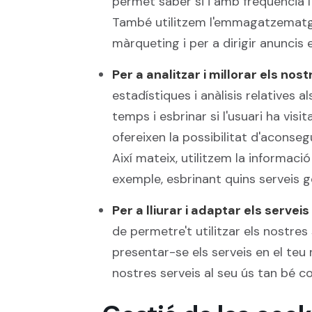
permet saber si i amb freqüència l
També utilitzem l'emmagatzematge 
màrqueting i per a dirigir anuncis e
Per a analitzar i millorar els nos
estadístiques i anàlisis relatives 
temps i esbrinar si l'usuari ha vis
ofereixen la possibilitat d'aconseg
Així mateix, utilitzem la informació
exemple, esbrinant quins serveis g
Per a lliurar i adaptar els serveis
de permetre't utilitzar els nostre
presentar-se els serveis en el te
nostres serveis al seu ús tan bé co