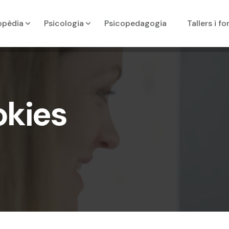
opèdia
Psicologia
Psicopedagogia
Tallers i f
okies